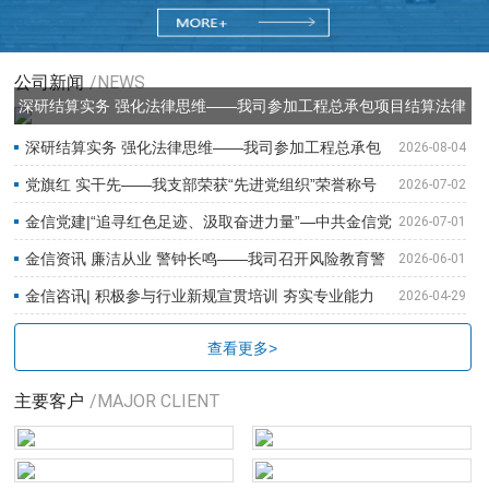
公司新闻
/NEWS
深研结算实务 强化法律思维——我司参加工程总承包项目结算法律
事务专...
深研结算实务 强化法律思维——我司参加工程总承包
2026-08-04
项目结...
党旗红 实干先——我支部荣获“先进党组织”荣誉称号
2026-07-02
金信党建|“追寻红色足迹、汲取奋进力量”—中共金信党
2026-07-01
支...
金信资讯 廉洁从业 警钟长鸣——我司召开风险教育警
2026-06-01
示会
金信咨讯| 积极参与行业新规宣贯培训 夯实专业能力
2026-04-29
助推...
查看更多>
主要客户
/MAJOR CLIENT